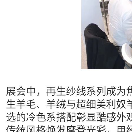
展会中，再生纱线系列成为
生羊毛、羊绒与超细美利奴
选的冷色系搭配彰显酷感外观
传统风格焕发摩登光彩，用