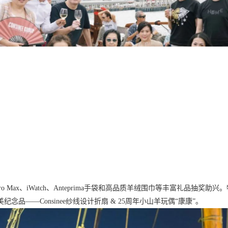
 16 Pro Max、iWatch、Anteprima手袋和高品质羊绒围巾等丰富礼
——Consinee纱线设计折扇 & 25周年小山羊玩偶“康康”。