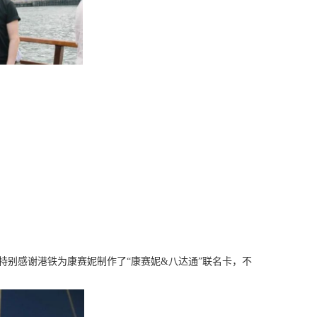
品抽奖助兴。特别感谢港铁为康赛妮制作了“康赛妮&八达通”联名卡，不