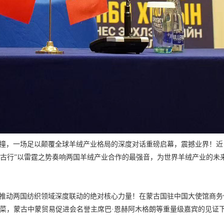
撞，一场足以颠覆全球羊绒产业格局的深度对话重磅启幕，震撼业界！近
25蒙古行”以雷霆之势奏响两国羊绒产业合作的最强音，为世界羊绒产业的
推动两国纺织领域深度联动的绝对核心力量！在蒙古国驻中国大使馆商务
达菜，蒙古中蒙贸易促进会名誉主席巴·恩赫阿木格朗等重量级嘉宾的见证