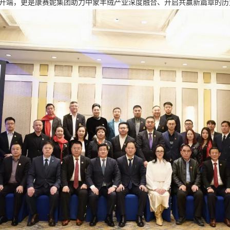
开端，更是康赛妮集团助力中蒙羊绒产业深度融合、开启共赢新篇章的历