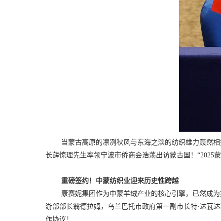
当蒙古高原的凛冽秋风与东海之滨的纺织雄力轰然相
长薛惊理先生率领宁波市侨商会浩荡出访蒙古国！
“20
重磅签约！中蒙纺织业迎来历史性跨越
康赛妮集团作为中蒙羊绒产业的核心引擎，已然成为
游部部长翁德拉姆，乌兰巴托市政府第一副市长特·达瓦
作协议！