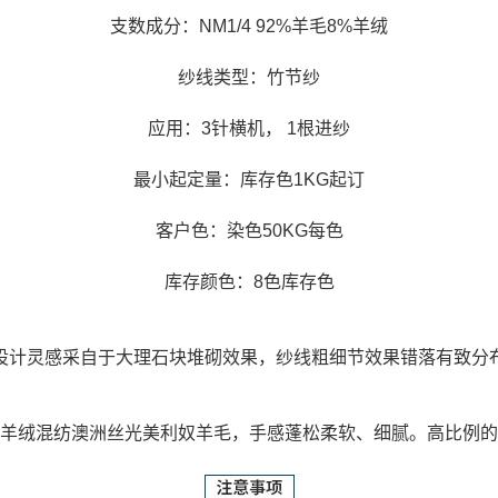
支数成分：NM1/4 92%羊毛8%羊绒
纱线类型：竹节纱
应用：3针横机， 1根进纱
最小起定量：库存色1KG起订
客户色：染色50KG每色
库存颜色：8色库存色
设计灵感采自于大理石块堆砌效果，纱线粗细节效果错落有致分
羊绒混纺澳洲丝光美利奴羊毛，手感蓬松柔软、细腻。高比例的