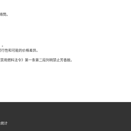
络筒。
。
）。
可行性和可能的价格差异。
的《禁用燃料法令》第一条第二段列明禁止芳香胺。
长统计