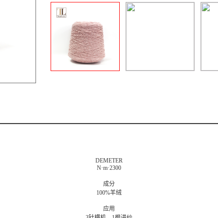
DEMETER
N·m·2300
成分
100%羊绒
应用
3针横机，1根进纱