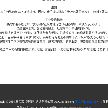
细则
必须在特殊的机器上谨慎进行。因此，我们建议除非在绝对必要的情况下，否则不要再
工业洗涤指示
最高水温不超过30℃水洗可保证尺寸稳定性（或按照如下细唛所示方法）。
务必快速水洗，强档旋转脱水，以缩短再烘干机内的时间。
如果您决定采用工业干洗，即使消费者为手洗，仍请核实尺寸的稳定性是否得以保证
造有白色或中/深色的条纹针织衫，请用特定的溶剂不加水干洗（相应地改变洗唛指示
使用防沾色剂以获得清晰的布面效果，或者咨询我们的商业部，将告知实现您要求的
会产生芳香胺的偶氮染料。德国《商品法》以及德国卫生部1994年7月15日颁布
yright © 2014 康宝莱（宁波）织造有限公司 www.top-line.org
浙ICP备14009132号-1
站