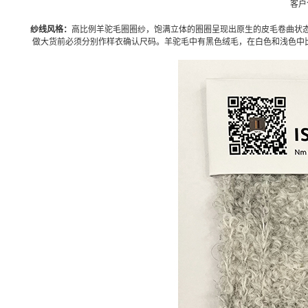
客户
纱线风格：
高比例羊驼毛圈圈纱，饱满立体的圈圈呈现出原生的皮毛卷曲状
做大货前必须分别作样衣确认尺码。羊驼毛中有黑色绒毛，在白色和浅色中