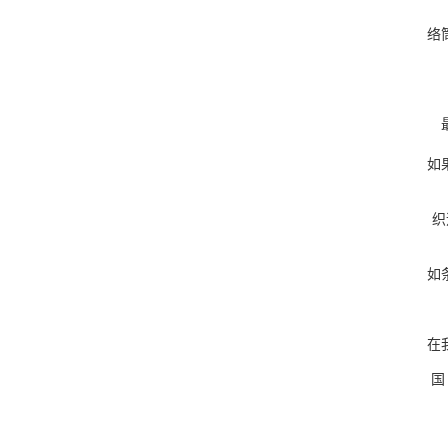
络
如
织
如
在
国