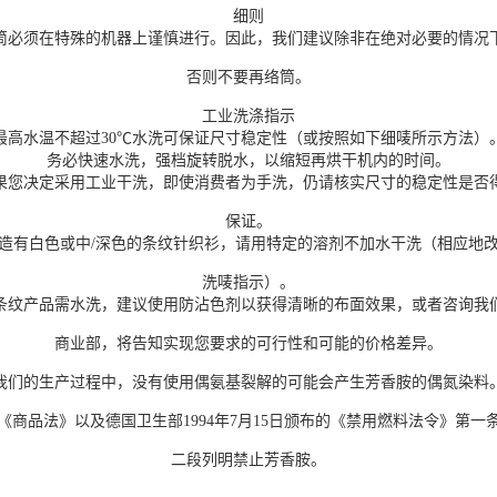
细则
筒必须在特殊的机器上谨慎进行。因此，我们建议除非在绝对必要的情况
否则不要再络筒。
工业洗涤指示
最高水温不超过30℃水洗可保证尺寸稳定性（或按照如下细唛所示方法）
务必快速水洗，强档旋转脱水，以缩短再烘干机内的时间。
果您决定采用工业干洗，即使消费者为手洗，仍请核实尺寸的稳定性是否
保证。
造有白色或中/深色的条纹针织衫，请用特定的溶剂不加水干洗（相应地
洗唛指示）。
条纹产品需水洗，建议使用防沾色剂以获得清晰的布面效果，或者咨询我
商业部，将告知实现您要求的可行性和可能的价格差异。
我们的生产过程中，没有使用偶氨基裂解的可能会产生芳香胺的偶氮染料
《商品法》以及德国卫生部1994年7月15日颁布的《禁用燃料法令》第一
二段列明禁止芳香胺。