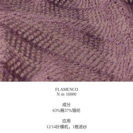
FLAMENCO
N·m·16000
成分
63%棉37%锦纶
应用
12/14针横机，1根进纱