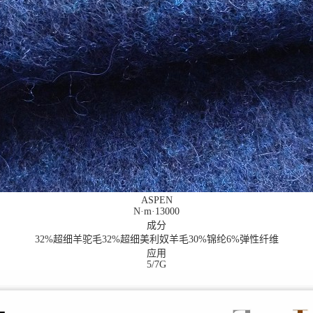
ASPEN
N·m·13000
成分
32%超细羊驼毛32%超细美利奴羊毛30%锦纶6%弹性纤维
应用
5/7G