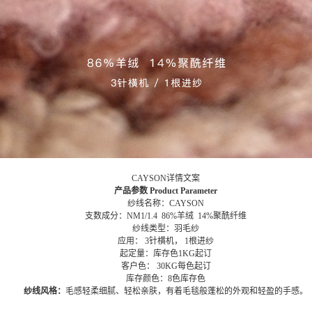
CAYSON
详情文案
产品参数
Product Parameter
纱线名称：
CAYSON
支数成分：
NM1/
1.4 86%羊绒 14%聚酰纤维
纱线类型：羽毛纱
应用：
3
针横机，
1根进纱
起定量：库存色
1KG起订
客户色：
30KG每色起订
库存颜色：8色库存色
纱线风格：
毛感轻柔细腻、轻松亲肤，有着毛毯般蓬松的外观和轻盈的手感。