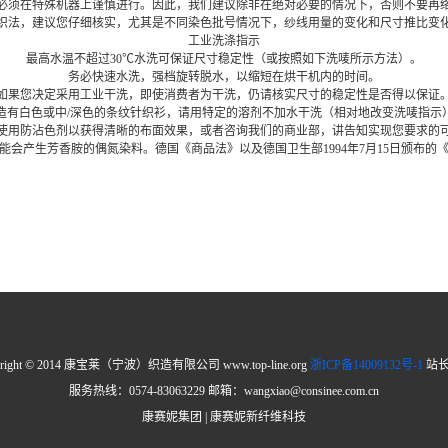
必须在特殊机器上谨慎进行。因此，我们建议除非在绝对必要的情况下，否则不要再
织法，建议您仔细核实，尤其是不同染色批号情况下，纱线用量的变化和尺寸推比变
工业洗涤指示
最高水温不超过30℃水洗可保证尺寸稳定性（或按照如下洗唛所示方法）。
务必快速水洗，强档旋转脱水，以缩短在烘干机内的时间。
如果您决定采用工业干洗，即使消费者为干洗，仍请核实尺寸的稳定性是否得以保证
造有白色或中/深色的条纹针织衫，请用特定的溶剂不加水干洗（相对地改变洗唛指示
使用防沾色剂以获得清晰的布面效果，或者咨询我们的商业部，讲告知实现您要求的
会产生芳香胺的偶氮染料。德国《商品法》以及德国卫生部1994年7月15日颁布
yright © 2014 康宝莱（宁波）织造有限公司 www.top-line.org
浙ICP备14009132号-1
站
服务热线：0574-83063229 邮箱：wangxiao@consinee.com.cn
康赛妮集团 | 康赛妮新纤维科技