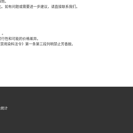
络筒。
化。如有问题或需要进一步建议，请直接联系我们。
。
）。
可行性和可能的价格差异。
的《禁用染料法令》第一条第三段列明禁止芳香胺。
长统计