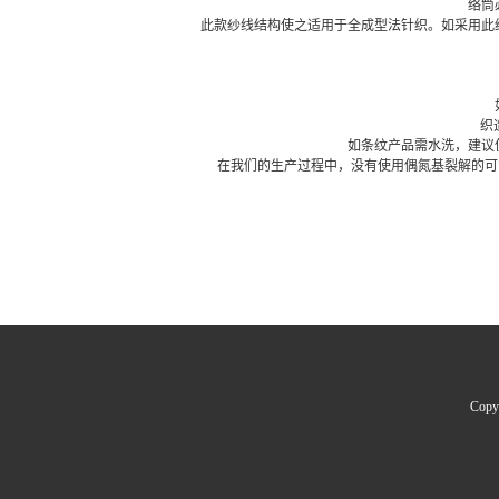
络筒
此款纱线结构使之适用于全成型法针织。如采用此
织
如条纹产品需水洗，建议
在我们的生产过程中，没有使用偶氮基裂解的可能
Cop