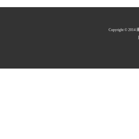
Copyright © 2