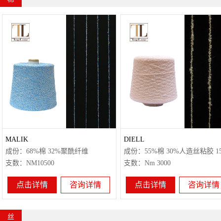
MALIK
DIELL
成份：68%棉 32%聚酰纤维
成份：55%棉 30%人造丝粘胶 1
支数：NM10500
聚酰纤维
支数：Nm 3000
点击详情
咨询详情
点击详情
咨询详情
丝